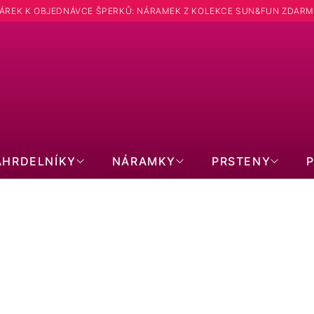
ÁREK K OBJEDNÁVCE ŠPERKŮ: NÁRAMEK Z KOLEKCE SUN&FUN ZDARM
ÁHRDELNÍKY
NÁRAMKY
PRSTENY
NÁRAMKY DĚTSKÉ
Kabbalah náramek se stříbrným srdíčkem