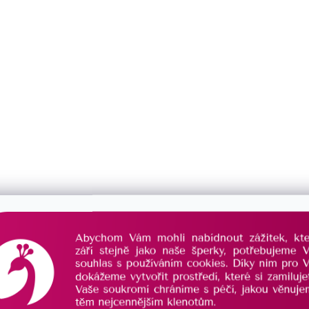
ramek se stříbrným
Kabbalah náramek se stříbr
3046.3 red
13042.3 black
Průměrné
hodnocení
produktu
je 5,0 z 5
SKLADEM
hvězdiček.
573 Kč
/ ks