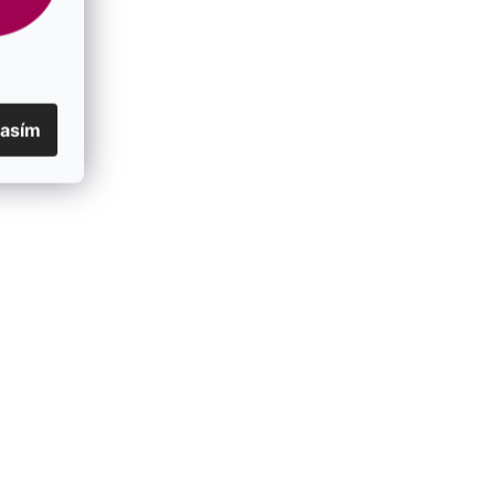
lasím
ickým opálem
Stříbrný náramek se syntetickým opálem
růžové srdce 13018.3
SKLADEM
1 010 Kč
/ ks