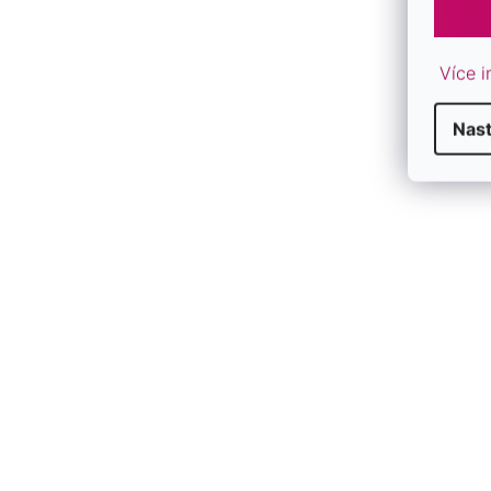
Více i
Nast
Kabbalah náramek stříbrný čtvereček
Stříbrný nár
13003.3 červený
bílé srdce 13
SKLADEM
SKLADEM
702 Kč
1 010 Kč
/ ks
/ k