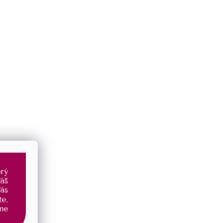
ným srdíčkem
Kabbalah náramek se stříbrnými srdíčky
13050.3 red
SKLADEM
1 040 Kč
/ ks