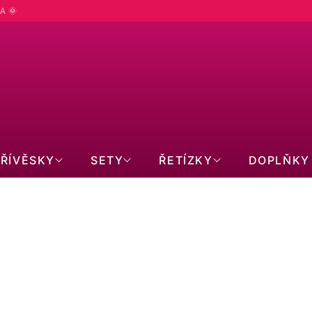
A 🌞
PŘÍVĚSKY
SETY
ŘETÍZKY
DOPLŇKY
Kabbalah náramek 13091.1 černý