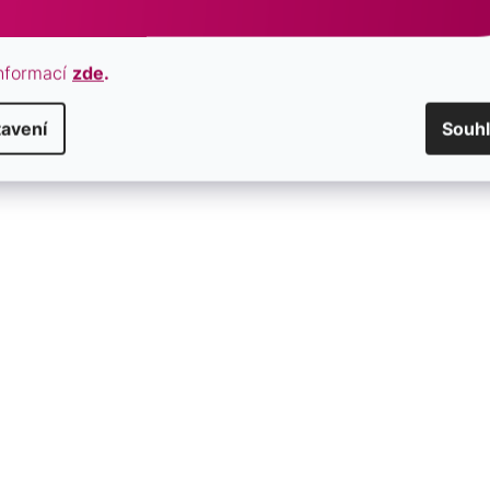
nformací
zde
.
avení
Souh
amek se syntetickým opálem
Stříbrný náramek se syntet
018.1
modré srdce 13018.3
SKLADEM
1 010 Kč
s
/ ks