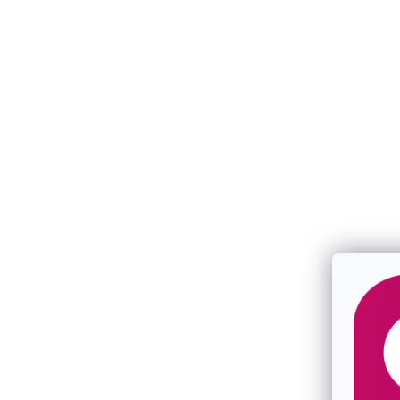
Kabbalah náramek se stříbrným
Kabbalah ná
čtyřlístkem 13047.3 black
medvídkem 1
Průměrné
hodnocení
produktu
SKLADEM
je 5,0 z 5
SKLADEM
hvězdiček.
702 Kč
/ ks
573 Kč
/ ks