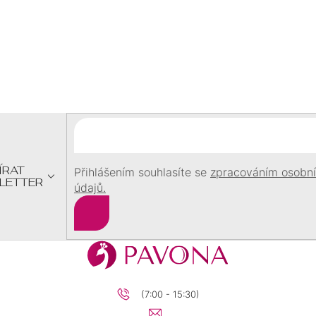
Z
Á
P
A
T
Í
ÍRAT
Přihlášením souhlasíte se
zpracováním osobn
LETTER
údajů.
Přihlásit
se
(7:00 - 15:30)