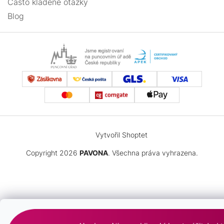
Často kladené otázky
SRDCE
DĚTI
Blog
ČTYŘLÍSTEK
PRO
NEKONEČNO
MUŽE
NEKONEČNO
ČTYŘLÍSTEK
Vytvořil Shoptet
MINIMALISTICKÉ
Copyright 2026
PAVONA
. Všechna práva vyhrazena.
KŘÍŽEK
PRO
DĚTI
PRO