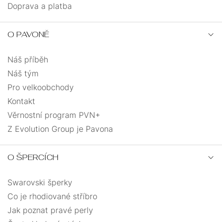
NA
JEDNOKUSOVÉ
ŘETÍZKY
Doprava a platba
NOHU
PEVNÁ
ANDĚLÉ
O PAVONĚ
VELIKOST
PRO
SRDCE
UZLOVANÉ
Náš příběh
DĚTI
Náš tým
SRDCE
MASIVNÍ
Pro velkoobchody
Kontakt
S
PRO
ANDĚLSKÉ
Věrnostní program PVN+
ŘETÍZKEM
MUŽE
Z Evolution Group je Pavona
KŘÍŽEK
MUŽI
O ŠPERCÍCH
DÁRKOVÉ
MINIMALISMUS
KABBALAH
BALÍČKY
Swarovski šperky
Co je rhodiované stříbro
VÍCEVRSTVÉ
Jak poznat pravé perly
PRO