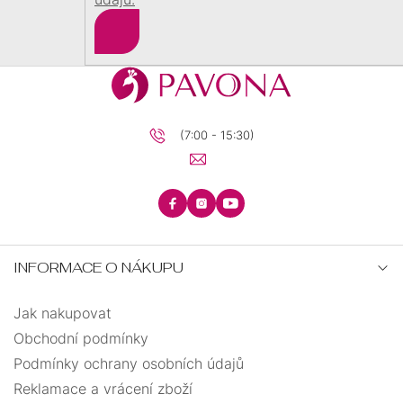
BRILIANTY
BRILIANTY
SRDCE
Přihlásit
S
PRECIOSA
se
PŘÍVĚSKEM
KRUHY
PRECIOSA
ANDĚLSKÉ
(7:00 - 15:30)
ŘETÍZKY
ZÁSNUBNÍ
PECKY
TEXTILNÍ
KŘÍŽEK
UZLOVANÉ
MINIMALISTICKÉ
INFORMACE O NÁKUPU
STROM
VISACÍ
ELASTICKÉ
Jak nakupovat
ŽIVOTA
Obchodní podmínky
BIŽUTERIE
OTEVŘENÉ
Podmínky ochrany osobních údajů
Reklamace a vrácení zboží