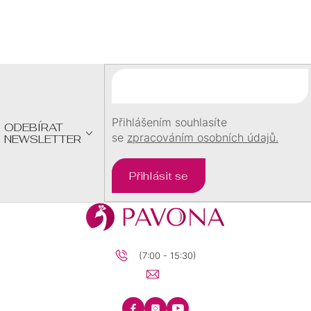
Z
Á
P
A
T
Í
Přihlášením souhlasíte
ODEBÍRAT
se
zpracováním osobních údajů.
NEWSLETTER
Přihlásit se
(7:00 - 15:30)