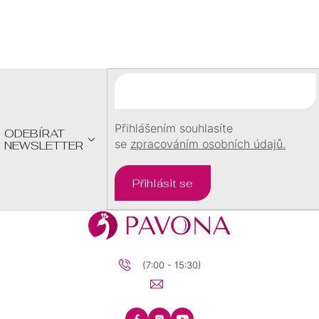
Z
Á
P
A
T
Í
Přihlášením souhlasíte
ODEBÍRAT
se
zpracováním osobních údajů.
NEWSLETTER
Přihlásit se
(7:00 - 15:30)