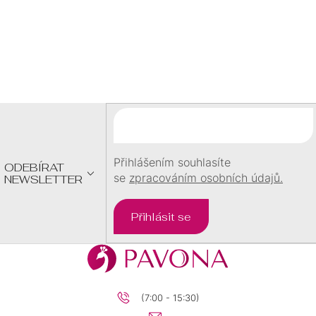
Z
Á
P
A
T
Í
Přihlášením souhlasíte
ODEBÍRAT
se
zpracováním osobních údajů.
NEWSLETTER
Přihlásit se
(7:00 - 15:30)