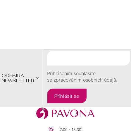
542 Kč
578 Kč
/ pár
/ pár
Z
Á
P
A
T
Í
Přihlášením souhlasíte
ODEBÍRAT
se
zpracováním osobních údajů.
NEWSLETTER
Přihlásit se
(7:00 - 15:30)