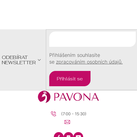
Z
Á
P
A
T
Í
Přihlášením souhlasíte
ODEBÍRAT
se
zpracováním osobních údajů.
NEWSLETTER
Přihlásit se
(7:00 - 15:30)