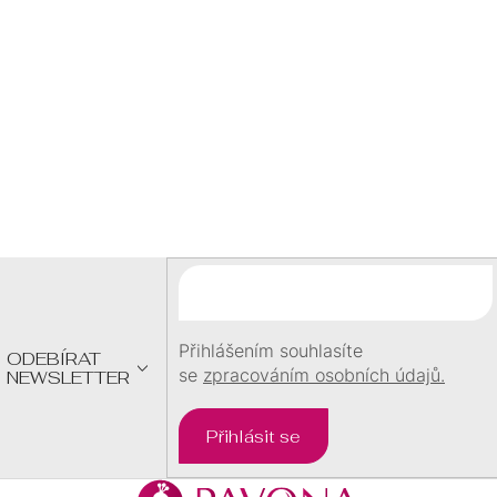
Kč
DÁREK
při objednávce
nad 1500
Kč
Z
Á
P
A
T
Í
Přihlášením souhlasíte
ODEBÍRAT
se
zpracováním osobních údajů.
NEWSLETTER
Přihlásit se