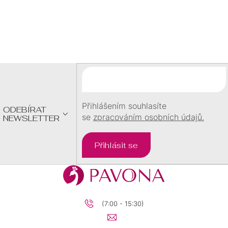
Z
Á
P
A
T
Í
Přihlášením souhlasíte
ODEBÍRAT
se
zpracováním osobních údajů.
NEWSLETTER
Přihlásit se
(7:00 - 15:30)