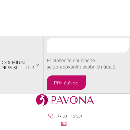
Z
Á
P
A
T
Í
Přihlášením souhlasíte
ODEBÍRAT
se
zpracováním osobních údajů.
NEWSLETTER
Přihlásit se
(7:00 - 15:30)