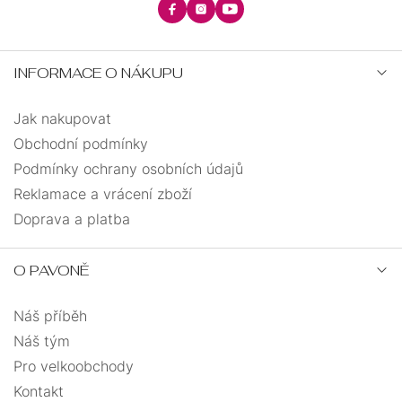
MUŽE
PRO
MUŽE
INFORMACE O NÁKUPU
PRO
DĚTI
Jak nakupovat
DÁRKOVÉ
Obchodní podmínky
BALÍČKY
Podmínky ochrany osobních údajů
Reklamace a vrácení zboží
PÁROVÉ
Doprava a platba
O PAVONĚ
DÁRKOVÉ
BALÍČKY
Náš příběh
Náš tým
Pro velkoobchody
Kontakt