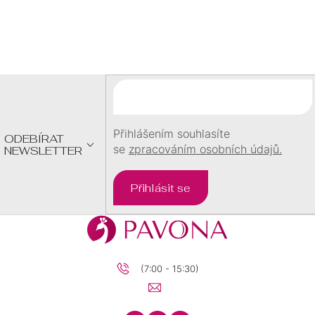
SRDCE
DĚTI
Z
Á
ČTYŘLÍSTEK
P
A
PRO
NEKONEČNO
MUŽE
T
Í
NEKONEČNO
Přihlášením souhlasíte
ODEBÍRAT
se
zpracováním osobních údajů.
NEWSLETTER
ČTYŘLÍSTEK
Přihlásit se
MINIMALISTICKÉ
KŘÍŽEK
(7:00 - 15:30)
PRO
DĚTI
PRO