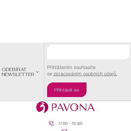
Z
Á
P
A
T
Í
Přihlášením souhlasíte
ODEBÍRAT
se
zpracováním osobních údajů.
NEWSLETTER
Přihlásit se
(7:00 - 15:30)