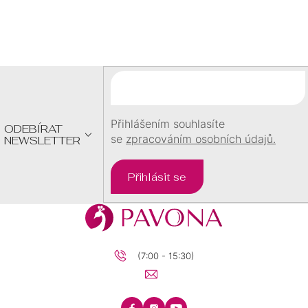
Z
Á
P
A
T
Í
Přihlášením souhlasíte
ODEBÍRAT
se
zpracováním osobních údajů.
NEWSLETTER
Přihlásit se
(7:00 - 15:30)