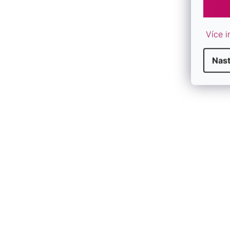
SKLADEM
SKLADEM
612 Kč
537 Kč
Více i
/ ks
/ ks
Nast
Novinka
Novinka