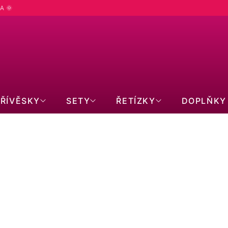
A 🌞
PŘÍVĚSKY
SETY
ŘETÍZKY
DOPLŇKY
ÁLOVÉ
PRAVÉ KAMENY
TETICKÉ PERLY
OCELOVÉ ŠPERKY