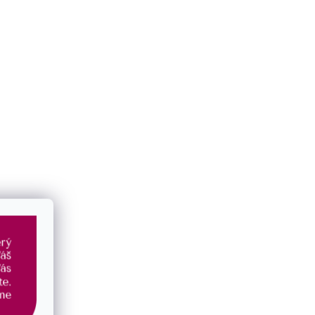
379 Kč
/ pár
Novinka
 tyrkysem
Náušnice kruhy 41031.1
Průměrné
hodnocení