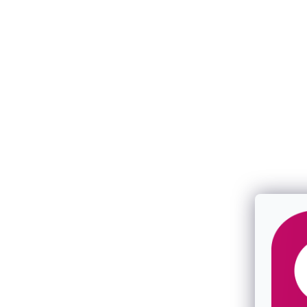
537 Kč
225 Kč
/ ks
/ ks
Novinka
Novinka
Náhrdelník s dřevěnými korálky 42065.3
Náhrdelník s
tyrkysový