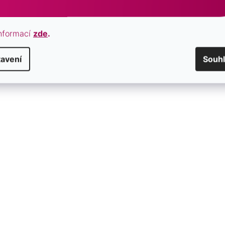
SKLADEM
237 Kč
nformací
zde
.
/ ks
avení
Souh
Novinka