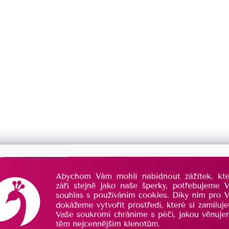
560 Kč
/ pár
Novinka
 mušličkami 42063.1
Náramek Shamballa černý s
43138.3