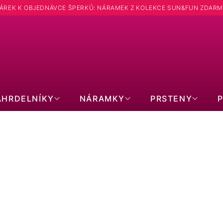
ÁREK K OBJEDNÁVCE ŠPERKŮ: NÁRAMEK Z KOLEKCE SUN&FUN ZDARM
Hledat
ÁHRDELNÍKY
NÁRAMKY
PRSTENY
KATEGORIE
SWAROVSKI
PERLOVÉ
OP
SE ZIRKONY
PRECIOSA
SYN