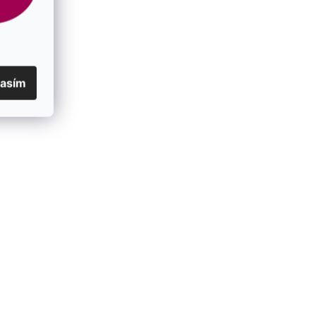
produktu
je 5,0 z 5
SKLADEM
hvězdiček.
399 Kč
/ pár
lasím
Novinka