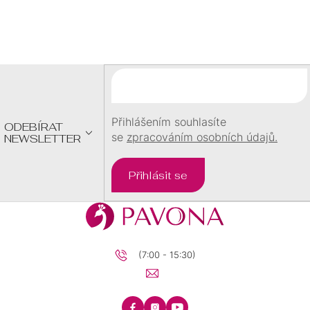
MUŽE
Z
Á
PRO
P
MUŽE
A
PRO
T
DĚTI
Í
DÁRKOVÉ
BALÍČKY
Přihlášením souhlasíte
ODEBÍRAT
se
zpracováním osobních údajů.
NEWSLETTER
PÁROVÉ
Přihlásit se
DÁRKOVÉ
BALÍČKY
(7:00 - 15:30)