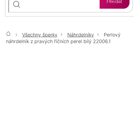
Hledat
ZLATO
STŘÍBRO
PŘÍVĚSKY
ÉTER
ZLATO
STŘÍBRO
SETY
Všechny šperky
Náhrdelníky
Perlový
Domů
CHIRURGICKÁ
ZLATO
STŘÍBRO
náhrdelník z pravých říčních perel bílý 22006.1
ŘETÍZKY
OCEL
Perlový náhrdelník z pravých říčních
CHIRURGICKÁ
LUMINA
ZLATO
STŘÍBRO
DOPLŇKY
OCEL
perel bílý 22006.1
CHIRURGICKÁ
TOP
POZLACENÉ
POZLACENÉ
STŘÍBRNÉ
3 598 Kč
OCEL
/ ks
ŠPERKY
Měrná
SKLADEM
cena:
ZLATÉ
Délka
MOISSANITE
POZLACENÉ
POZLACENÉ
PERLY
14KT
VÝPRODEJ
Šperk s upravenou délkou Vám vyrobíme na míru do 2
BIŽUTERIE
POZLACENÉ
ZLATO
POZLACENÉ
%
pracovních dnů. Nelze u něj využít platbu na dobírku
ani vrácení.
?
CHIRURGICKÁ
DÁRKOVÉ
AURELIA
SWAROVSKI
SWAROVSKI
OCEL
BALÍČKY