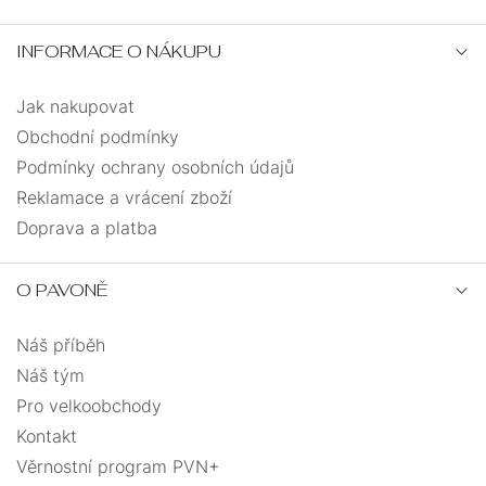
INFORMACE O NÁKUPU
42
0
Jak nakupovat
45
0
Obchodní podmínky
Podmínky ochrany osobních údajů
28
0
Reklamace a vrácení zboží
Doprava a platba
36
0
O PAVONĚ
34
0
Náš příběh
Náš tým
Pro velkoobchody
Kontakt
Věrnostní program PVN+