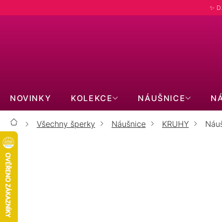
Přejít
✨ D
na
obsah
NOVINKY
KOLEKCE
NÁUŠNICE
N
Všechny šperky
Náušnice
KRUHY
Náuš
Domů