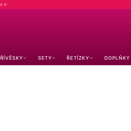
A 🌞
PŘÍVĚSKY
SETY
ŘETÍZKY
DOPLŇKY
Ř
m
Doporučujeme
Nejlevnější
Nejdražší
Nejprodávanější
Abecedně
A
Z
E