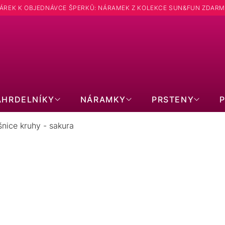
ÁREK K OBJEDNÁVCE ŠPERKŮ: NÁRAMEK Z KOLEKCE SUN&FUN ZDARM
Hledat
ÁHRDELNÍKY
NÁRAMKY
PRSTENY
nice kruhy - sakura
NÁUŠNICE KRUHY - SAKURA
1
položek celke
Zavřít filtr