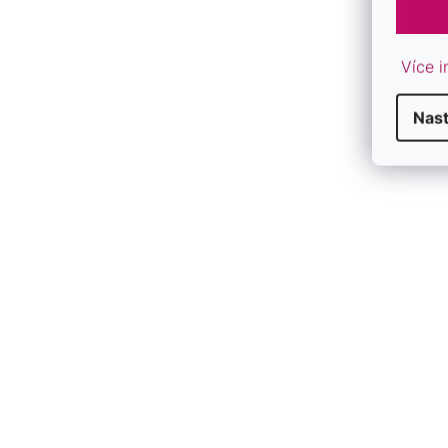
Více i
Nast
P