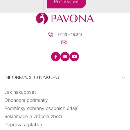
Přihlásit se
BRILIANTY
BRILIANTY
SRDCE
S
PRECIOSA
PŘÍVĚSKEM
(7:00 - 15:30)
KRUHY
PRECIOSA
ANDĚLSKÉ
ŘETÍZKY
ZÁSNUBNÍ
PECKY
TEXTILNÍ
KŘÍŽEK
INFORMACE O NÁKUPU
UZLOVANÉ
MINIMALISTICKÉ
Jak nakupovat
STROM
VISACÍ
Obchodní podmínky
ELASTICKÉ
ŽIVOTA
Podmínky ochrany osobních údajů
BIŽUTERIE
Reklamace a vrácení zboží
OTEVŘENÉ
Doprava a platba