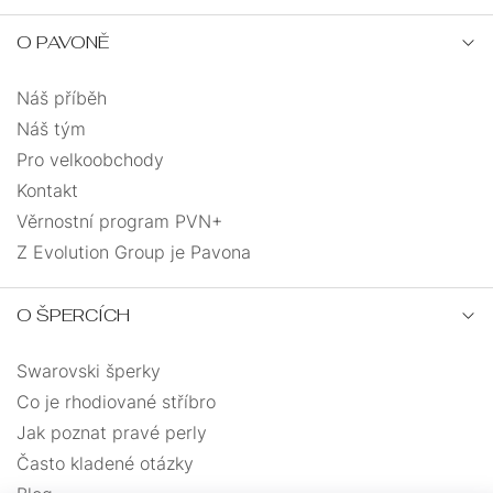
NA
JEDNOKUSOVÉ
ŘETÍZKY
NOHU
O PAVONĚ
PEVNÁ
ANDĚLÉ
VELIKOST
Náš příběh
PRO
Náš tým
SRDCE
UZLOVANÉ
DĚTI
Pro velkoobchody
Kontakt
SRDCE
MASIVNÍ
Věrnostní program PVN+
S
PRO
Z Evolution Group je Pavona
ANDĚLSKÉ
ŘETÍZKEM
MUŽE
KŘÍŽEK
O ŠPERCÍCH
MUŽI
DÁRKOVÉ
Swarovski šperky
MINIMALISMUS
KABBALAH
BALÍČKY
Co je rhodiované stříbro
Jak poznat pravé perly
VÍCEVRSTVÉ
Často kladené otázky
PRO