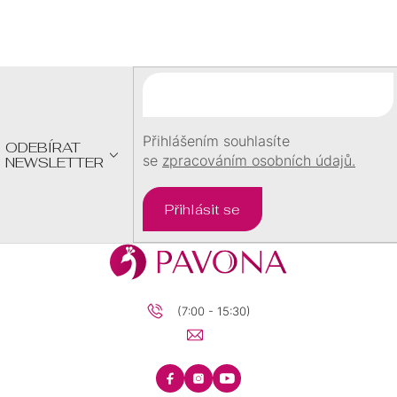
Á
P
A
T
Í
Přihlášením souhlasíte
ODEBÍRAT
se
zpracováním osobních údajů.
NEWSLETTER
Přihlásit se
(7:00 - 15:30)