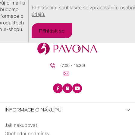
vůj e-mail a
Přihlášením souhlasíte se
zpracováním osobn
 budeme
údajů.
informace o
produktech
m e-shopu.
Přihlásit se
(7:00 - 15:30)
INFORMACE O NÁKUPU
Jak nakupovat
Obchodní podmínky