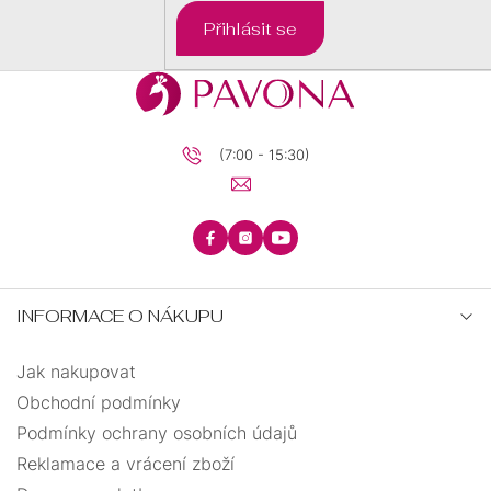
BRILIANTY
BRILIANTY
SRDCE
Přihlásit se
S
PRECIOSA
PŘÍVĚSKEM
KRUHY
PRECIOSA
ANDĚLSKÉ
(7:00 - 15:30)
ŘETÍZKY
ZÁSNUBNÍ
PECKY
TEXTILNÍ
KŘÍŽEK
INFORMACE O NÁKUPU
UZLOVANÉ
MINIMALISTICKÉ
Jak nakupovat
STROM
VISACÍ
ELASTICKÉ
ŽIVOTA
Obchodní podmínky
Podmínky ochrany osobních údajů
BIŽUTERIE
OTEVŘENÉ
Reklamace a vrácení zboží