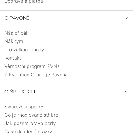
NA
Doprava a platba
JEDNOKUSOVÉ
ŘETÍZKY
NOHU
PEVNÁ
O PAVONĚ
ANDĚLÉ
VELIKOST
Náš příběh
PRO
SRDCE
UZLOVANÉ
DĚTI
Náš tým
Pro velkoobchody
SRDCE
MASIVNÍ
Kontakt
Věrnostní program PVN+
S
PRO
ANDĚLSKÉ
ŘETÍZKEM
MUŽE
Z Evolution Group je Pavona
KŘÍŽEK
MUŽI
O ŠPERCÍCH
DÁRKOVÉ
MINIMALISMUS
KABBALAH
BALÍČKY
Swarovski šperky
Co je rhodiované stříbro
VÍCEVRSTVÉ
Jak poznat pravé perly
Často kladené otázky
PRO