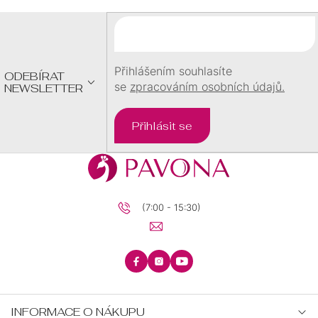
A
T
Í
Přihlášením souhlasíte
ODEBÍRAT
se
zpracováním osobních údajů.
NEWSLETTER
Přihlásit se
(7:00 - 15:30)
INFORMACE O NÁKUPU