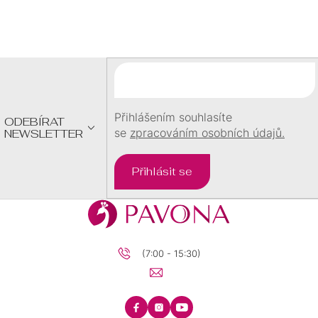
Z
Á
P
A
T
Í
Přihlášením souhlasíte
ODEBÍRAT
se
zpracováním osobních údajů.
NEWSLETTER
Přihlásit se
(7:00 - 15:30)