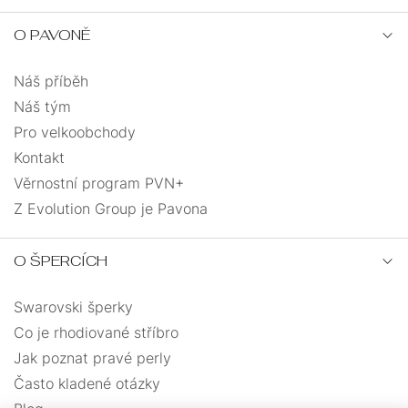
NA
JEDNOKUSOVÉ
ŘETÍZKY
NOHU
O PAVONĚ
PEVNÁ
ANDĚLÉ
VELIKOST
Náš příběh
PRO
Náš tým
SRDCE
UZLOVANÉ
DĚTI
Pro velkoobchody
Kontakt
SRDCE
MASIVNÍ
Věrnostní program PVN+
S
PRO
Z Evolution Group je Pavona
ANDĚLSKÉ
ŘETÍZKEM
MUŽE
KŘÍŽEK
O ŠPERCÍCH
MUŽI
DÁRKOVÉ
Swarovski šperky
MINIMALISMUS
KABBALAH
BALÍČKY
Co je rhodiované stříbro
Jak poznat pravé perly
VÍCEVRSTVÉ
Často kladené otázky
PRO