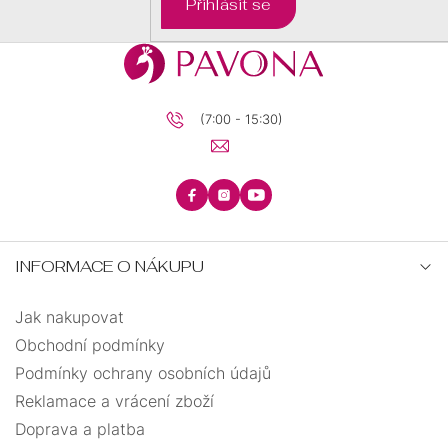
Přihlásit se
BRILIANTY
BRILIANTY
SRDCE
S
PRECIOSA
PŘÍVĚSKEM
(7:00 - 15:30)
KRUHY
PRECIOSA
ANDĚLSKÉ
ŘETÍZKY
ZÁSNUBNÍ
PECKY
TEXTILNÍ
KŘÍŽEK
INFORMACE O NÁKUPU
UZLOVANÉ
MINIMALISTICKÉ
Jak nakupovat
STROM
VISACÍ
Obchodní podmínky
ELASTICKÉ
ŽIVOTA
Podmínky ochrany osobních údajů
BIŽUTERIE
Reklamace a vrácení zboží
OTEVŘENÉ
Doprava a platba