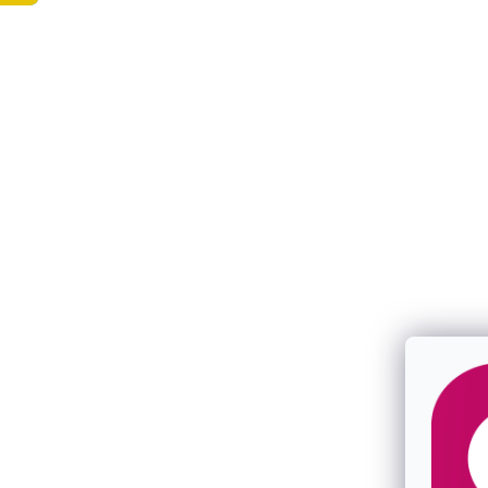
ŠPERKY Z JABLONCE
PRVOTŘÍDNÍ MATERIÁLY
s láskou vyrobené
rhodiované stříbro, 14kt zlato
v naší šperkařské dílně
Swarovski krystaly, pravé perly