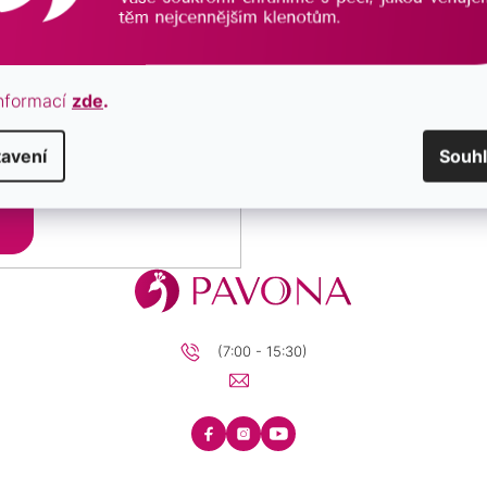
nformací
zde
.
avení
Souh
zpracováním osobních údajů.
Přihlásit
se
(7:00 - 15:30)