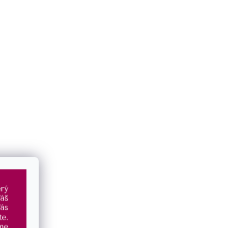
BLESKOVÁ DOPRAVA
DÁREK
me
expedujeme ihned
při objednávce
doprava zdarma nad 1400 Kč
nad 1500 Kč