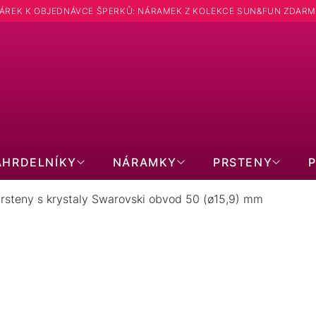
ÁREK K OBJEDNÁVCE ŠPERKŮ: NÁRAMEK Z KOLEKCE SUN&FUN ZDARM
ÁHRDELNÍKY
NÁRAMKY
PRSTENY
rsteny s krystaly Swarovski obvod 50 (ø15,9) mm
KRYSTALY SWAROVSKI OBVOD 50
PRODUKTY TEPRVE PŘIPRAVUJEME