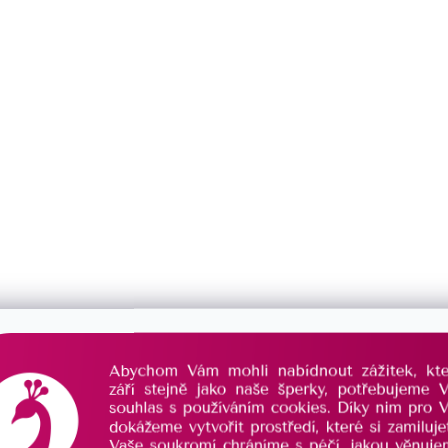
Můžete se ale podívat na ostatní kategorie.
Zpět do obchodu
DOŽIVOTNÍ PÉČE
PORADÍME VÁM
o Váš šperk se postaráme
vždy Vám rádi poradí
už navždy
s výběrem šperku