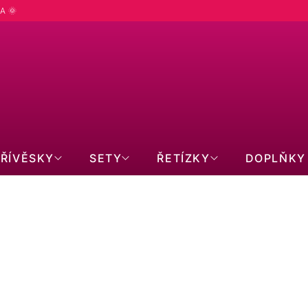
A 🌞
PŘÍVĚSKY
SETY
ŘETÍZKY
DOPLŇKY
 (Ø15,9) MM
.