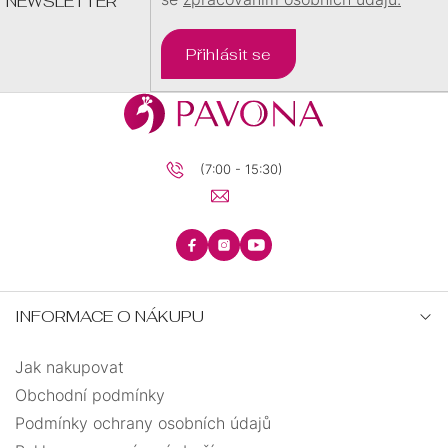
NEWSLETTER
BRILIANTY
BRILIANTY
SRDCE
Přihlásit se
S
PRECIOSA
PŘÍVĚSKEM
KRUHY
PRECIOSA
ANDĚLSKÉ
(7:00 - 15:30)
ŘETÍZKY
ZÁSNUBNÍ
PECKY
TEXTILNÍ
KŘÍŽEK
UZLOVANÉ
MINIMALISTICKÉ
INFORMACE O NÁKUPU
STROM
VISACÍ
ELASTICKÉ
ŽIVOTA
Jak nakupovat
Obchodní podmínky
BIŽUTERIE
OTEVŘENÉ
Podmínky ochrany osobních údajů