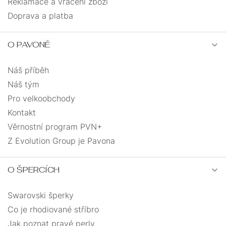
NA
Reklamace a vrácení zboží
JEDNOKUSOVÉ
ŘETÍZKY
NOHU
Doprava a platba
PEVNÁ
ANDĚLÉ
VELIKOST
O PAVONĚ
PRO
SRDCE
UZLOVANÉ
DĚTI
Náš příběh
Náš tým
SRDCE
MASIVNÍ
Pro velkoobchody
Kontakt
S
PRO
ANDĚLSKÉ
ŘETÍZKEM
MUŽE
Věrnostní program PVN+
Z Evolution Group je Pavona
KŘÍŽEK
MUŽI
DÁRKOVÉ
O ŠPERCÍCH
MINIMALISMUS
KABBALAH
BALÍČKY
Swarovski šperky
VÍCEVRSTVÉ
Co je rhodiované stříbro
Jak poznat pravé perly
PRO