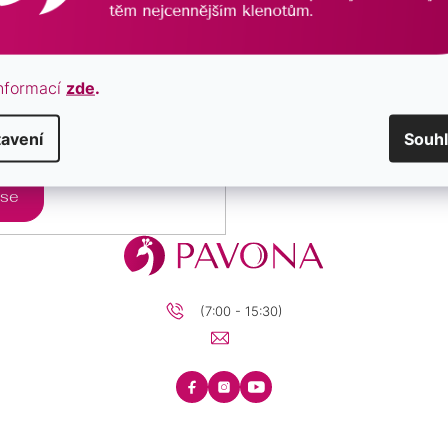
nformací
zde
.
avení
Souh
cováním osobních údajů.
 se
(7:00 - 15:30)