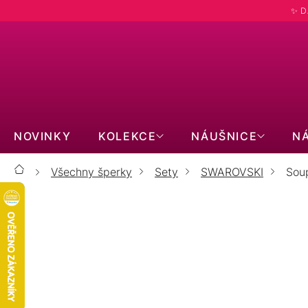
Přejít
✨ D
na
obsah
NOVINKY
KOLEKCE
NÁUŠNICE
N
Všechny šperky
Sety
SWAROVSKI
Soup
Domů
SOUPR