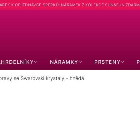
ÁREK K OBJEDNÁVCE ŠPERKŮ: NÁRAMEK Z KOLEKCE SUN&FUN ZDARM
Hledat
ÁHRDELNÍKY
NÁRAMKY
PRSTENY
ravy se Swarovski krystaly - hnědá
AVY SE SWAROVSKI KRYSTALY -
PRODUKTY TEPRVE PŘIPRAVUJEME