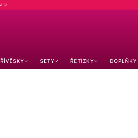
A 🌞
PŘÍVĚSKY
SETY
ŘETÍZKY
DOPLŇKY
 HNĚDÁ
.