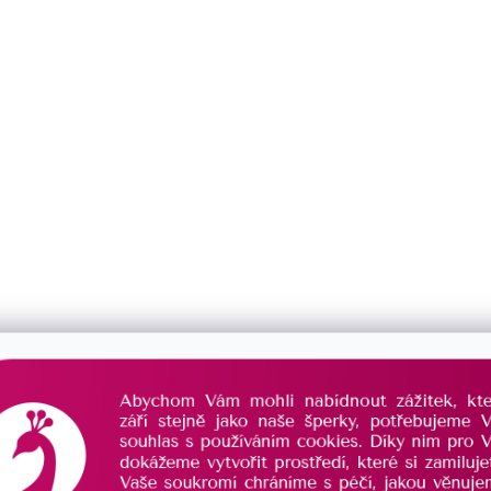
Můžete se ale podívat na ostatní kategorie.
Zpět do obchodu
DOŽIVOTNÍ PÉČE
PORADÍME VÁM
o Váš šperk se postaráme
vždy Vám rádi poradí
už navždy
s výběrem šperku