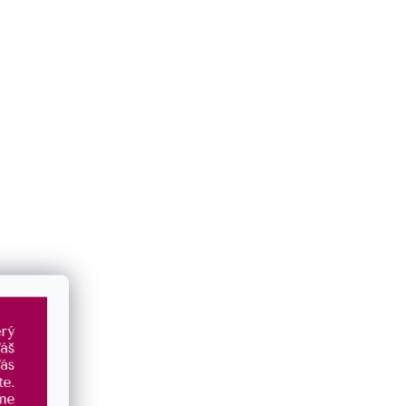
BLESKOVÁ DOPRAVA
DÁREK
me
expedujeme ihned
při objednávce
doprava zdarma nad 1400 Kč
nad 1500 Kč