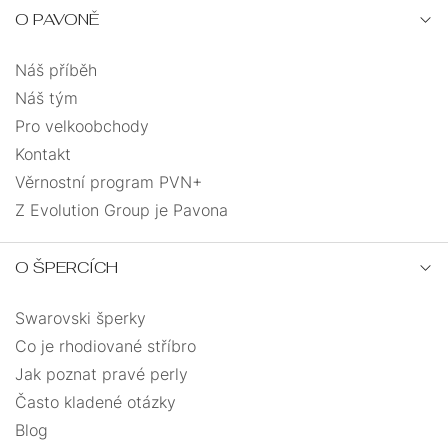
NA
JEDNOKUSOVÉ
ŘETÍZKY
NOHU
O PAVONĚ
PEVNÁ
ANDĚLÉ
Náš příběh
VELIKOST
Náš tým
PRO
SRDCE
UZLOVANÉ
Pro velkoobchody
DĚTI
Kontakt
SRDCE
MASIVNÍ
Věrnostní program PVN+
Z Evolution Group je Pavona
S
PRO
ANDĚLSKÉ
ŘETÍZKEM
MUŽE
O ŠPERCÍCH
KŘÍŽEK
MUŽI
Swarovski šperky
DÁRKOVÉ
MINIMALISMUS
KABBALAH
Co je rhodiované stříbro
BALÍČKY
Jak poznat pravé perly
VÍCEVRSTVÉ
Často kladené otázky
Blog
PRO