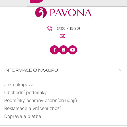
BRILIANTY
BRILIANTY
SRDCE
se
S
PRECIOSA
PŘÍVĚSKEM
(7:00 - 15:30)
KRUHY
PRECIOSA
ANDĚLSKÉ
ŘETÍZKY
ZÁSNUBNÍ
PECKY
TEXTILNÍ
KŘÍŽEK
INFORMACE O NÁKUPU
UZLOVANÉ
MINIMALISTICKÉ
Jak nakupovat
Obchodní podmínky
STROM
VISACÍ
ELASTICKÉ
ŽIVOTA
Podmínky ochrany osobních údajů
Reklamace a vrácení zboží
BIŽUTERIE
OTEVŘENÉ
Doprava a platba