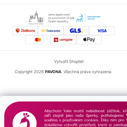
SRDCE
DĚTI
ČTYŘLÍSTEK
PRO
NEKONEČNO
MUŽE
NEKONEČNO
Vytvořil Shoptet
ČTYŘLÍSTEK
Copyright 2026
PAVONA
. Všechna práva vyhrazena.
MINIMALISTICKÉ
KŘÍŽEK
PRO
DĚTI
PRO