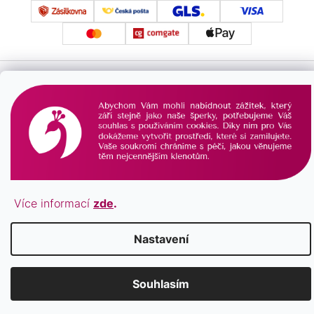
Vytvořil Shoptet
Copyright 2026
PAVONA
. Všechna práva vyhrazena.
Více informací
zde
.
Nastavení
Souhlasím