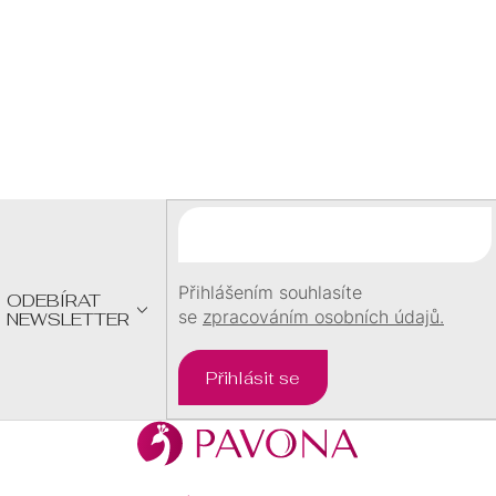
Kč
Z
Á
P
A
T
Í
Přihlášením souhlasíte
ODEBÍRAT
se
zpracováním osobních údajů.
NEWSLETTER
Přihlásit se