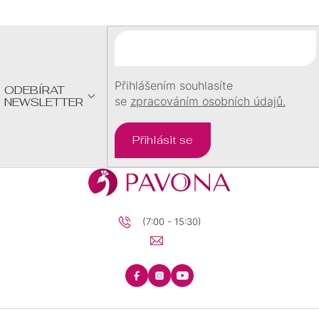
P
A
T
Í
Přihlášením souhlasíte
ODEBÍRAT
se
zpracováním osobních údajů.
NEWSLETTER
Přihlásit se
(7:00 - 15:30)