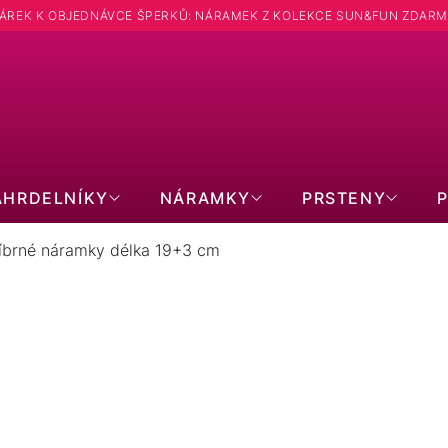
ÁREK K OBJEDNÁVCE ŠPERKŮ: NÁRAMEK Z KOLEKCE SUN&FUN ZDARM
Hledat
ÁHRDELNÍKY
NÁRAMKY
PRSTENY
říbrné náramky délka 19+3 cm
TŘÍBRNÉ NÁRAMKY DÉLKA 19+3 
1
položek celke
Zavřít filtr