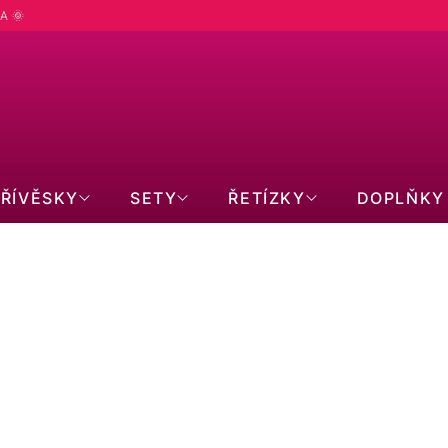
A 🌞
PŘÍVĚSKY
SETY
ŘETÍZKY
DOPLŇKY
CM
Ř
m
Doporučujeme
Nejlevnější
Nejdražší
Nejprodávanější
Abecedně
A
Z
E