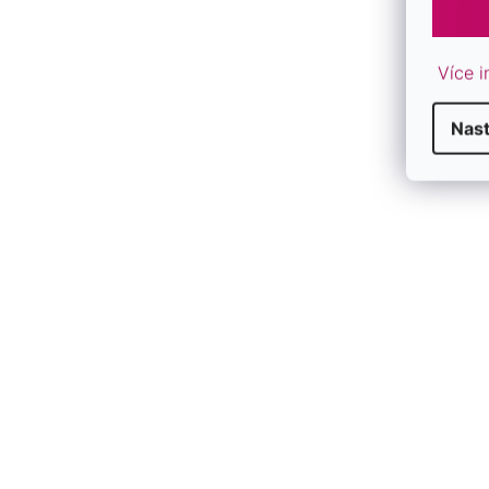
Více i
Nast
D