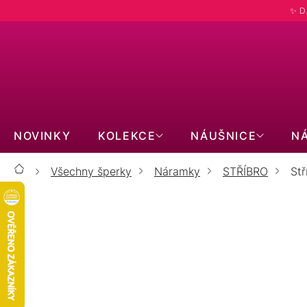
Přejít
✨ D
na
obsah
NOVINKY
KOLEKCE
NÁUŠNICE
N
Všechny šperky
Náramky
STŘÍBRO
St
Domů
S