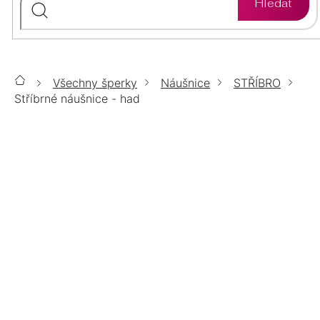
Hledat
ZLATO
STŘÍBRO
PŘÍVĚSKY
ÉTER
ZLATO
STŘÍBRO
SETY
Všechny šperky
Náušnice
STŘÍBRO
Domů
CHIRURGICKÁ
ZLATO
STŘÍBRO
Stříbrné náušnice - had
ŘETÍZKY
OCEL
CHIRURGICKÁ
STŘÍBRNÉ NÁUŠNICE - HAD
LUMINA
ZLATO
STŘÍBRO
DOPLŇKY
OCEL
CHIRURGICKÁ
TOP
POZLACENÉ
ŽLUTĚ POZLACENÉ
RŮŽOVĚ POZLACENÉ
POZLACENÉ
STŘÍBRNÉ
OCEL
ŠPERKY
SWAROVSKI
S PRAVOU PERLOU
ZLATÉ
MOISSANITE
POZLACENÉ
POZLACENÉ
PERLY
14KT
S OPÁLY
S PRAVÝMI KAMENY
VÝPRODEJ
BIŽUTERIE
POZLACENÉ
ZLATO
POZLACENÉ
KRYSTALY A ZIRKONY
BEZ KAMENE
%
CHIRURGICKÁ
DÁRKOVÉ
AURELIA
SWAROVSKI
SWAROVSKI
Zavřít filtr
OCEL
BALÍČKY