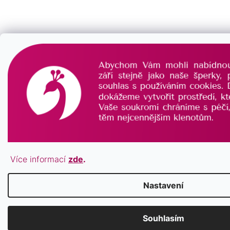
Více informací
zde
.
Nastavení
Souhlasím