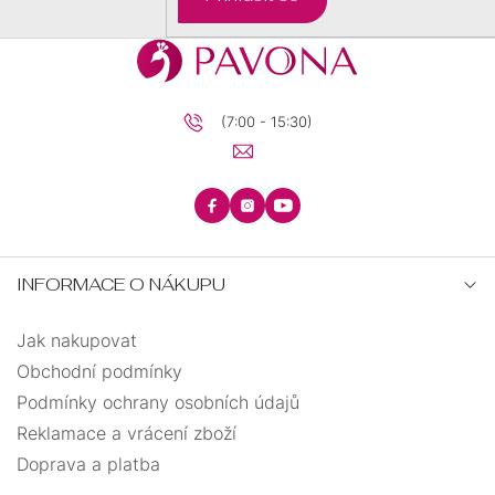
slza
4
snowboardista
1
(7:00 - 15:30)
sova
1
srdce
29
strom života
13
INFORMACE O NÁKUPU
tenisová raketa
3
Jak nakupovat
tesařské kladivo
1
Obchodní podmínky
Podmínky ochrany osobních údajů
tlapka
2
Reklamace a vrácení zboží
Doprava a platba
trojúhelník
1