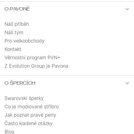
O PAVONĚ
trubka
1
Náš příběh
tuba
1
Náš tým
Pro velkoobchody
vážka
2
Kontakt
Věrnostní program PVN+
vlnka
1
Z Evolution Group je Pavona
vločka
2
O ŠPERCÍCH
vrtačka
1
Swarovski šperky
Co je rhodiované stříbro
zeměkoule
1
Jak poznat pravé perly
Často kladené otázky
Blog