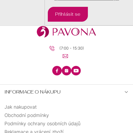
plachetnice
1
Přihlásit se
plameňák
1
postava
1
(7:00 - 15:30)
prasátko
1
ryba
1
samopal
1
INFORMACE O NÁKUPU
skateboard
3
Jak nakupovat
Obchodní podmínky
slon
4
Podmínky ochrany osobních údajů
Reklamace a vrácení zboží