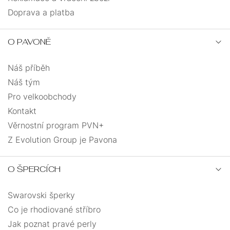
slza
4
Doprava a platba
snowboardista
1
O PAVONĚ
sova
1
Náš příběh
Náš tým
srdce
29
Pro velkoobchody
Kontakt
strom života
13
Věrnostní program PVN+
Z Evolution Group je Pavona
tenisová raketa
3
O ŠPERCÍCH
tesařské kladivo
1
Swarovski šperky
tlapka
2
Co je rhodiované stříbro
Jak poznat pravé perly
trojúhelník
1