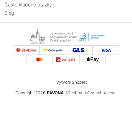
Často kladené otázky
Blog
trubka
1
tuba
1
vážka
2
vlnka
1
vločka
2
Vytvořil Shoptet
vrtačka
1
Copyright 2026
PAVONA
. Všechna práva vyhrazena.
zeměkoule
1