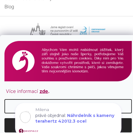
Blog
Vytvořil Shoptet
Copyright 2026
PAVONA
. Všechna práva vyhrazena.
Více informací
zde
.
Nastavení
Milena
právě objednal:
Náhrdelník s kameny
terahertz 42012.3 ocel
Souhlasím
pavona.cz