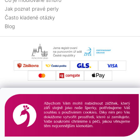
Co je rhodiované stříbro
Jak poznat pravé perly
Často kladené otázky
Blog
Vytvořil Shoptet
Copyright 2026
PAVONA
. Všechna práva vyhrazena.