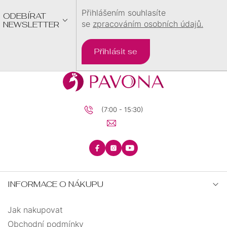
max. 20
0
Přihlášením souhlasíte
ODEBÍRAT
trojúhelník
16
se
zpracováním osobních údajů.
NEWSLETTER
trubka
1
Přihlásit se
tuba
1
vážka
2
(7:00 - 15:30)
včelka
1
vějířky
2
INFORMACE O NÁKUPU
velryba
1
Jak nakupovat
vlnka
22
Obchodní podmínky