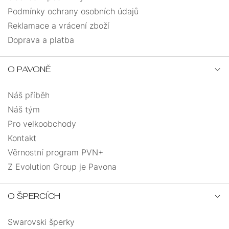
Podmínky ochrany osobních údajů
vločka
3
Reklamace a vrácení zboží
Doprava a platba
vrtačka
1
zajíc
1
O PAVONĚ
Náš příběh
zeměkoule
1
Náš tým
slunce
2
Pro velkoobchody
Kontakt
Věrnostní program PVN+
Z Evolution Group je Pavona
O ŠPERCÍCH
Swarovski šperky