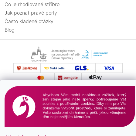
Co je rhodiované stříbro
Jak poznat pravé perly
Často kladené otázky
Blog
Vytvořil Shoptet
Copyright 2026
PAVONA
. Všechna práva vyhrazena.