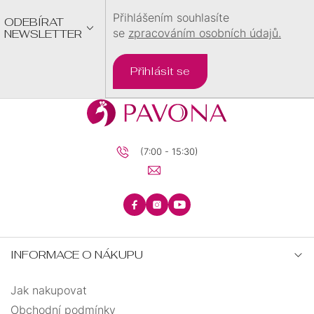
max. 20
0
Přihlášením souhlasíte
ODEBÍRAT
trojúhelník
16
se
zpracováním osobních údajů.
NEWSLETTER
trubka
1
Přihlásit se
tuba
1
vážka
2
(7:00 - 15:30)
včelka
1
vějířky
2
INFORMACE O NÁKUPU
velryba
1
Jak nakupovat
vlnka
22
Obchodní podmínky