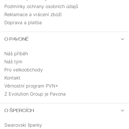
Podmínky ochrany osobních údajů
vločka
3
Reklamace a vrácení zboží
Doprava a platba
vrtačka
1
zajíc
1
O PAVONĚ
Náš příběh
zeměkoule
1
Náš tým
slunce
2
Pro velkoobchody
Kontakt
Věrnostní program PVN+
Z Evolution Group je Pavona
O ŠPERCÍCH
Swarovski šperky