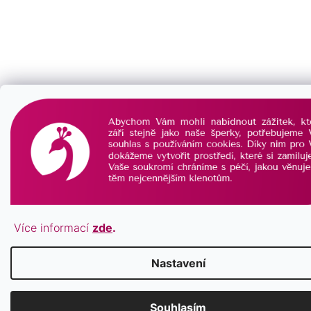
Více informací
zde
.
Nastavení
Souhlasím