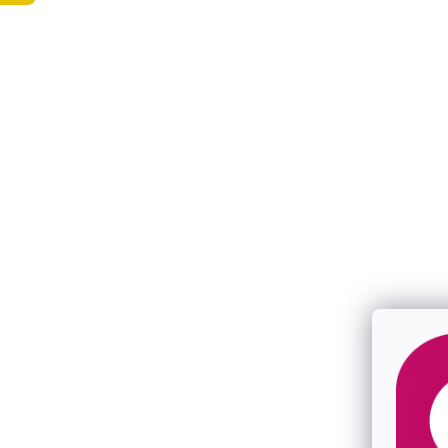
ŠPERKY Z JABLONCE
PRVOTŘÍDNÍ MATERIÁLY
s láskou vyrobené
rhodiované stříbro, 14kt zlato
v naší šperkařské dílně
Swarovski krystaly, pravé perly