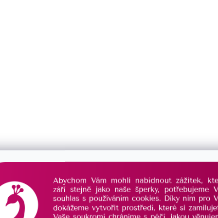
Můžete se ale podívat na ostatní kategorie.
Zpět do obchodu
DOŽIVOTNÍ PÉČE
PORADÍME VÁM
o Váš šperk se postaráme
vždy Vám rádi poradí
už navždy
s výběrem šperku