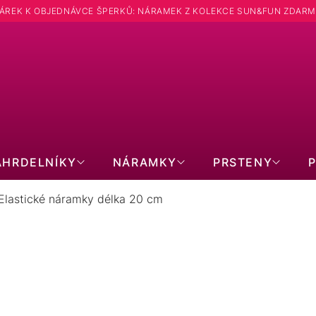
ÁREK K OBJEDNÁVCE ŠPERKŮ: NÁRAMEK Z KOLEKCE SUN&FUN ZDARM
ÁHRDELNÍKY
NÁRAMKY
PRSTENY
Elastické náramky délka 20 cm
LASTICKÉ NÁRAMKY DÉLKA 20 
PRODUKTY TEPRVE PŘIPRAVUJEME