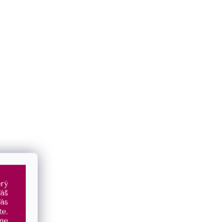
BLESKOVÁ DOPRAVA
DÁREK
me
expedujeme ihned
při objednávce
doprava zdarma nad 1400 Kč
nad 1500 Kč