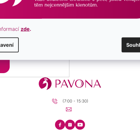
nformací
zde
.
avení
Souh
zpracováním osobních údajů.
Přihlásit
se
(7:00 - 15:30)