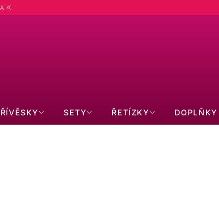
A 🌞
PŘÍVĚSKY
SETY
ŘETÍZKY
DOPLŇKY
CM
.