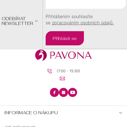
T
Í
Přihlášením souhlasíte
ODEBÍRAT
se
zpracováním osobních údajů.
NEWSLETTER
Přihlásit se
(7:00 - 15:30)
INFORMACE O NÁKUPU