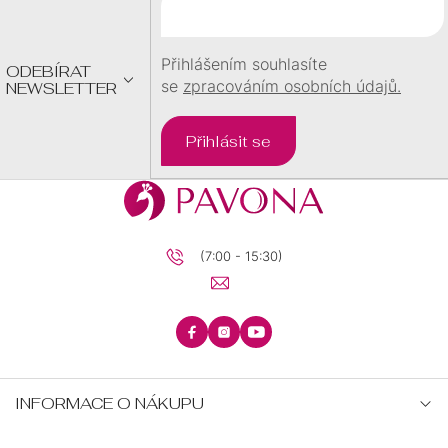
T
Í
Přihlášením souhlasíte
ODEBÍRAT
se
zpracováním osobních údajů.
NEWSLETTER
Přihlásit se
(7:00 - 15:30)
INFORMACE O NÁKUPU