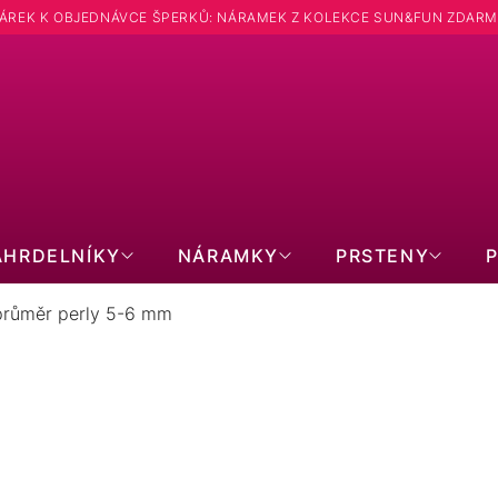
ÁREK K OBJEDNÁVCE ŠPERKŮ: NÁRAMEK Z KOLEKCE SUN&FUN ZDARM
ÁHRDELNÍKY
NÁRAMKY
PRSTENY
průměr perly 5-6 mm
HRDELNÍKY PRŮMĚR PERLY 5-6
CHIRURGICKÁ OCEL
POZLACENÉ
SWA
OPÁLY
PRAVÉ KAMENY
MOI