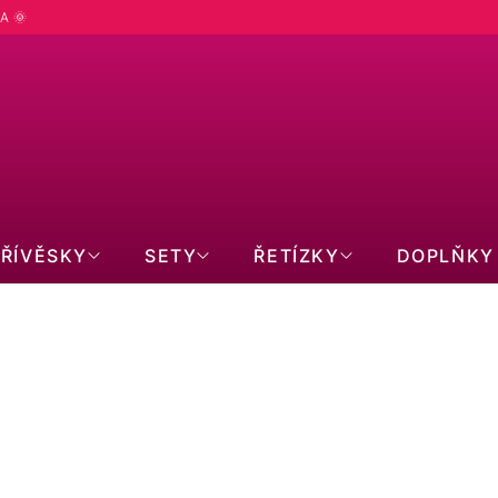
A 🌞
PŘÍVĚSKY
SETY
ŘETÍZKY
DOPLŇKY
 MM
ROVSKI
PERLY
SSANITY
BRILIANTY