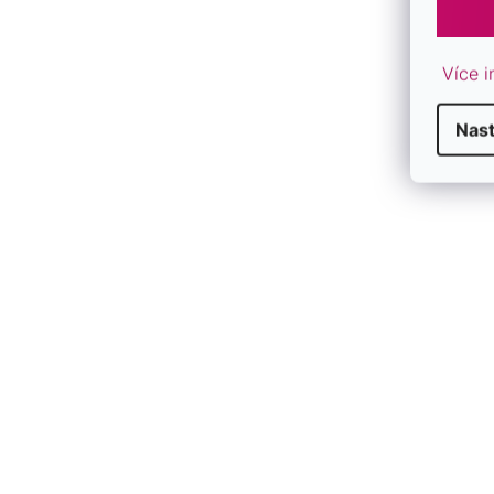
Více i
Nast
B