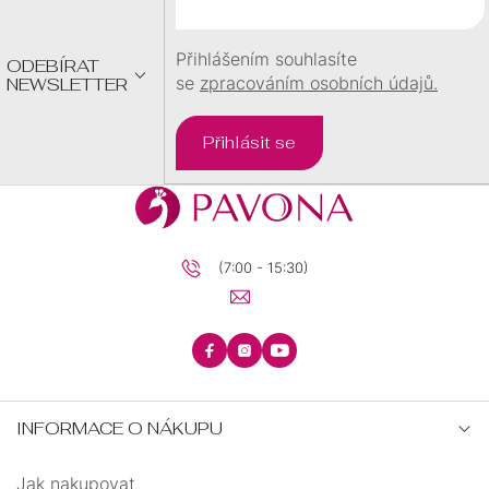
Í
Přihlášením souhlasíte
ODEBÍRAT
se
zpracováním osobních údajů.
NEWSLETTER
Přihlásit se
(7:00 - 15:30)
INFORMACE O NÁKUPU
Jak nakupovat