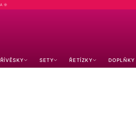
A 🌞
PŘÍVĚSKY
SETY
ŘETÍZKY
DOPLŇKY
do:
10.8.2026
učení