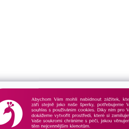
Popis
Podobné (6)
Hodnocení
Diskuze