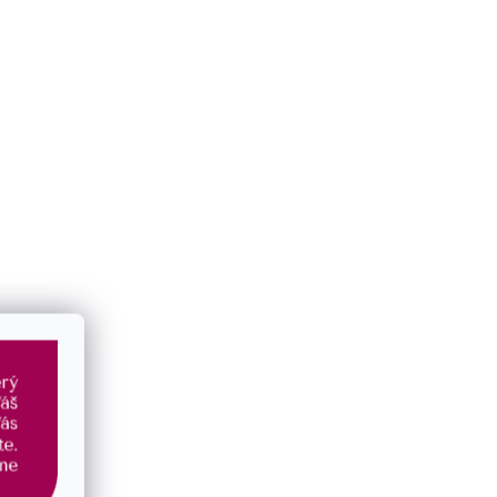
Doplňkové parametry
Kategorie
:
Náramky
EAN
:
8590962420289
Materiál
:
prémiová chirurgická ocel
Typ šperku
:
náramek
Tvar
:
kulatý
Barva
:
modrá
,
tyrkysová