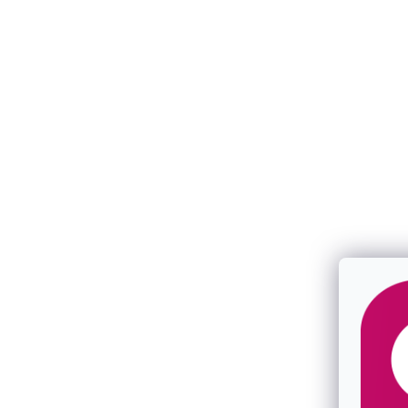
Detailní popis produktu
ELEGANTNÍ ŠPERK PRO KAŽDÝ
DEN
DVOJITÝ POZLACENÝ NÁRAMEK S
TYRKYSEM
Tento elegantní dvojitý náramek z pozlacené
chirurgické oceli zaujme na první pohled svou
jemností a harmonickou kombinací zlatých tónů
s krásně zbarvenými kameny přírodního
tyrkysu.