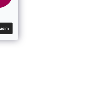
Barva
zlatá
kovu
:
Délka cm
:
16+3
lasím
Druh
tyrkys
kamene
:
EAN
:
8590962420289
Povrchová
pozlaceno
úprava
:
Barva
modrá, tyrkysová
kamene
:
Býk (21. 4. až 21. 5.)
,
Ryby (21. 2. až 20. 3.)
,
Znamení
Střelec (23. 11. až 21. 12.)
,
Vodnář (21. 1. až 20.
zvěrokruhu
:
2.)