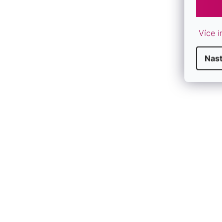
Díky nadčasovému designu se stane oblíbeným
doplňkem pro každodenní nošení i slavnostnější
Více i
příležitosti.
Dvojité provedení vytváří efekt
vrstvených šperků
a dodává náramku moderní
Nast
a zároveň velmi ženský vzhled.
Modrý tyrkys je kamenem klidu, oc
rovnováhy – jeho jedinečná barva p
přináší šperku přirozenou, nadčas