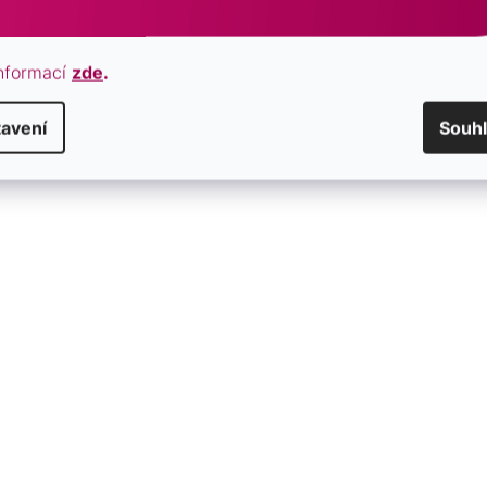
nformací
zde
.
avení
Souh
hrany a vnitřní
řipomíná letní oblohu a
ovou krásu.