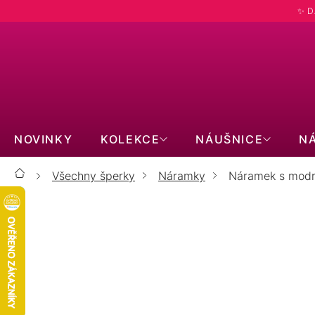
Přejít
✨ D
na
obsah
NOVINKY
KOLEKCE
NÁUŠNICE
N
Všechny šperky
Náramky
Náramek s modr
Domů
Náramek s modrým tyrkysem 