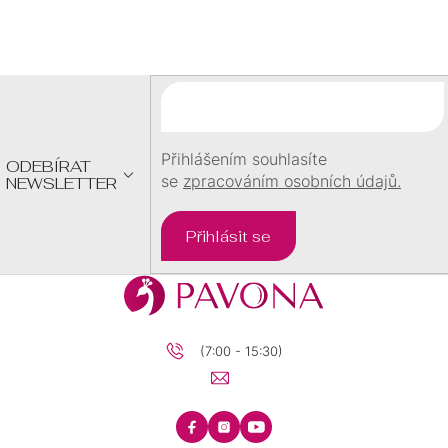
Á
P
A
T
Í
Přihlášením souhlasíte
ODEBÍRAT
se
zpracováním osobních údajů.
NEWSLETTER
Přihlásit se
(7:00 - 15:30)