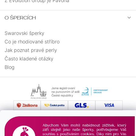
Z Evolution Group je Pavona
18-31
4
O ŠPERCÍCH
18-32
1
Swarovski šperky
18-33
1
Co je rhodiované stříbro
Jak poznat pravé perly
18,5
1
Často kladené otázky
Blog
18,5+3
3
19
22
19+3
2
19-27,5
1
19-28
2