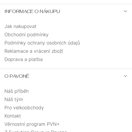
18+2
3
INFORMACE O NÁKUPU
18+3
15
Jak nakupovat
Obchodní podmínky
18+4
1
Podmínky ochrany osobních údajů
Reklamace a vrácení zboží
18-25
1
Doprava a platba
18-26
5
O PAVONĚ
18-27
7
Náš příběh
Náš tým
18-28
4
Pro velkoobchody
Kontakt
18-30
1
Věrnostní program PVN+