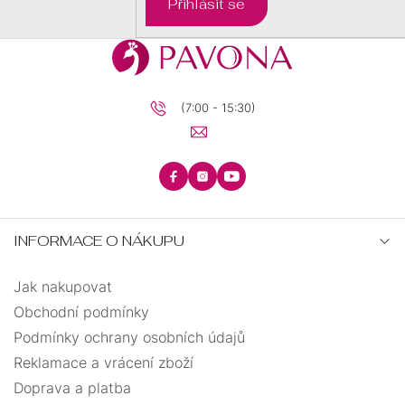
Přihlásit se
BRILIANTY
BRILIANTY
SRDCE
S
PRECIOSA
PŘÍVĚSKEM
(7:00 - 15:30)
KRUHY
PRECIOSA
ANDĚLSKÉ
ŘETÍZKY
ZÁSNUBNÍ
PECKY
TEXTILNÍ
KŘÍŽEK
INFORMACE O NÁKUPU
UZLOVANÉ
MINIMALISTICKÉ
Jak nakupovat
STROM
VISACÍ
Obchodní podmínky
ELASTICKÉ
ŽIVOTA
Podmínky ochrany osobních údajů
BIŽUTERIE
Reklamace a vrácení zboží
OTEVŘENÉ
Doprava a platba