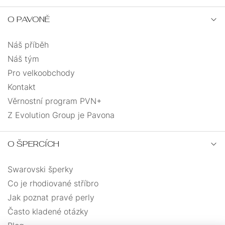
NA
JEDNOKUSOVÉ
ŘETÍZKY
NOHU
O PAVONĚ
PEVNÁ
ANDĚLÉ
VELIKOST
Náš příběh
PRO
Náš tým
SRDCE
UZLOVANÉ
DĚTI
Pro velkoobchody
Kontakt
SRDCE
MASIVNÍ
Věrnostní program PVN+
S
PRO
Z Evolution Group je Pavona
ANDĚLSKÉ
ŘETÍZKEM
MUŽE
KŘÍŽEK
O ŠPERCÍCH
MUŽI
DÁRKOVÉ
Swarovski šperky
MINIMALISMUS
KABBALAH
BALÍČKY
Co je rhodiované stříbro
Jak poznat pravé perly
VÍCEVRSTVÉ
Často kladené otázky
PRO